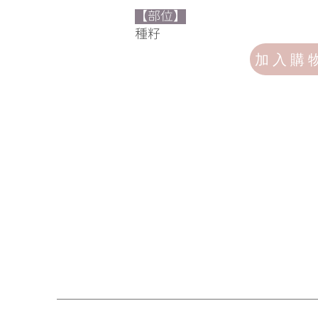
【部位】
​種籽
加入購