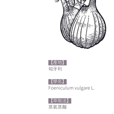
【產地】
​匈牙利
【學名】
Foeniculum vulgare L.
【萃取法】
蒸氣蒸餾