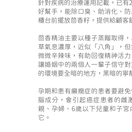
針對疾病的治療運用記載，已有
好幫手，能除口臭、助消化、防
櫃台前擺放茴香籽，提供給顧客
茴香精油主要以種子蒸餾取得，
草氣息濃厚，近似「八角」，但
微微辛辣味，有助回復精神活力
讓婚姻中的兩個人一輩子信守對
的環境要全暗的地方，黑暗的寧
孕期和患有癲癇症的患者要避免
腦成分，會引起癌症患者的雌
親、孕婦、6歲以下兒童和子宮
它。