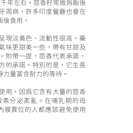
2千年左右。茴香籽常做為飯後
牙周病，許多印度餐廳也會在
飯後食用。
呈現淡黃色、流動性很高，藥
氣味更甜美一些，帶有甘甜及
。附帶一提，茴香代表承諾，
方的承諾。特別的是，它生長
靜力量富含耐力的等待。
使用，因為它含有大量的茴香
激素分泌紊亂。在哺乳期的母
內膜異位的人都應該避免使用