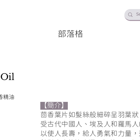
部落格
 Oil
香精油
【簡介】
茴香葉片如髮絲般細碎呈羽葉狀
受古代中國人、埃及人和羅馬人
以使人長壽，給人勇氣和力量，