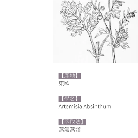
【產地】
​東歐
【學名】
Artemisia Absinthum
【萃取法】
蒸氣蒸餾