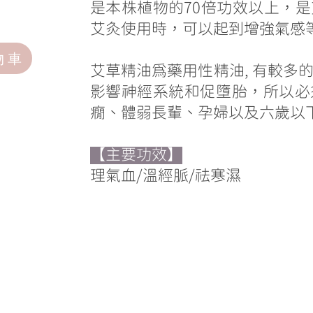
是本株植物的70倍功效以上，
艾灸使用時，可以起到增強氣感
物車
艾草精油為藥用性精油, 有較多
影響神經系統和促墮胎，所以必
癇、體弱長輩、孕婦以及六歲以
【主要功效】
理氣血/溫經脈/祛寒濕