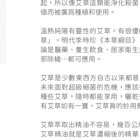
起，所以像艾草這類能淨化殺菌
值而被廣為種植和使用。
溫熱純陽有靈性的艾草，有很優
草」。明代李時珍《本草綱目》
論是醫藥、養生飲食、居家衛生
邪除穢…都可應用。
艾草是少數東西方自古以來都普
未來面對超級細菌的危機，應該
種些艾草，隨時都能享用，曬乾
有艾草如有一寶，艾草真的妙用
艾草萃取出精油不容易，幾百公
艾草精油就是艾草濃縮後的精華