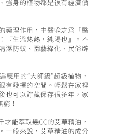
、強身的植物都是很有經濟價
的藥理作用，中醫喻之為「醫
：『生溫熟熱，純陽也』。不
清潔防蚊、園藝綠化、民俗辟
遍應用的“大師級”超級植物，
很有發揮的空間。輕鬆在家裡
後也可以貯藏保存很多年，家
無窮！
斤才能萃取幾CC的艾草精油，
。一般來說，艾草精油的成分