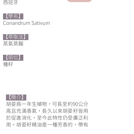
西班牙
【學名】
Coriandrum Sativum
【萃取法】
蒸氣蒸餾
【部位】
​種籽
【簡介】
胡荽為一年生植物，可長至約90公分
高且充滿香氣，長久以來胡荽籽皆用
於促進消化，至今此特性仍受廣泛利
用。胡荽籽精油是一種芳香的，帶有
異國情調的精油，在亞洲國家已經使