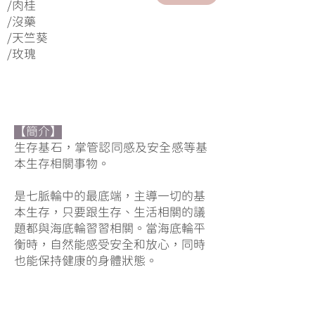
/肉桂
/沒藥
/天竺葵
/玫瑰
【簡介】
生存基石，掌管認同感及安全感等基
本生存相關事物。
是七脈輪中的最底端，主導一切的基
本生存，只要跟生存、生活相關的議
題都與海底輪習習相關。當海底輪平
衡時，自然能感受安全和放心，同時
也能保持健康的身體狀態。
平衡狀態時：內心感覺踏實、安心，
對生命與生活充滿了熱情與活力，。