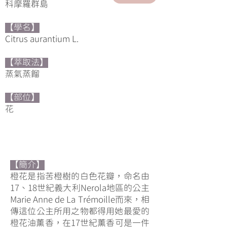
科摩羅群島
【學名】
Citrus aurantium L.
【萃取法】
蒸氣蒸餾
【部位】
花
【簡介】
橙花是指苦橙樹的白色花瓣，命名由
17、18世紀義大利Nerola地區的公主
Marie Anne de La Trémoille而來，相
傳這位公主所用之物都得用她最愛的
橙花油薰香，在17世紀薰香可是一件