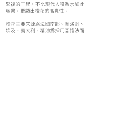
繁複的工程，不比現代人噴香水如此
容易，更顯出橙花的高貴性。
橙花主要来源為法國南部、摩洛哥、
埃及、義大利，精油為採用蒸馏法而
得，產量幾乎和玫瑰一樣少，100公
斤才可生產80公克，橙花因其潔白高
雅的顏色和香氣，常用來作為新娘頭
飾其花語又叫做「新娘的喜悦」。
氣味細膩且隱隱含香，帶有微微辛辣
及苦味，具備中性特質，不僅適合女
性也同時可為男性所接受。
【主要功效】
調理經前或更年期不適/改善失眠/催
情