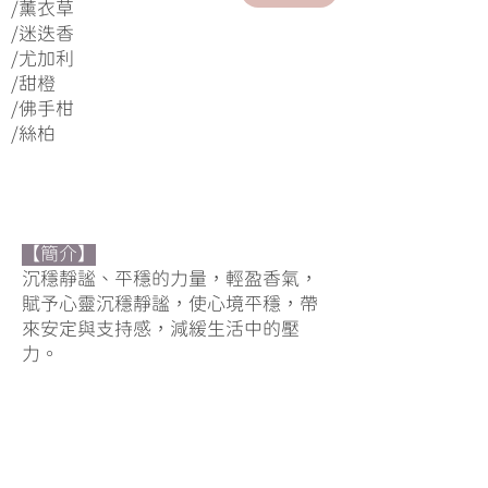
/薰衣草
/迷迭香
/尤加利
/甜橙
/佛手柑
/絲柏
【簡介】
沉穩靜謐、平穩的力量，輕盈香氣，
賦予心靈沉穩靜謐，使心境平穩，帶
來安定與支持感，減緩生活中的壓
力。
大大幫助獲取身心能量，抵抗疲憊
感，幫助我們卸下一整天繃緊的面
具，去除漫長一天帶來的緊張與壓
力。