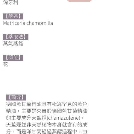
匈牙利
【學名】
Matricaria chamomilia
【萃取法】
蒸氣蒸餾
【部位】
​花
【簡介】
德國藍甘菊精油具有極為罕見的藍色
精油，主要是來自於德國藍甘菊精油
的主要成分天藍烴(chamazulene)，
天藍烴並非天然植物本身就含有的成
分，而是洋甘菊經過蒸餾過程中，由