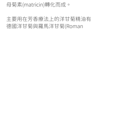
母菊素(matricin)轉化而成。
主要用在芳香療法上的洋甘菊精油有
德國洋甘菊與羅馬洋甘菊(Roman
Chamomile，學名Chamaemelum
nobile L.)，兩者不僅色澤、氣味不
同，功效差異更大。
羅馬洋甘菊精油主要成分為酯類，放
鬆效果突出，適合幫助睡眠。德國洋
甘菊精油中的天藍烴，屬於倍半萜
烯，針對美容有很好的效果。
【主要功效】
舒緩肌肉關節不適/調理消化系統/改
善婦科問題